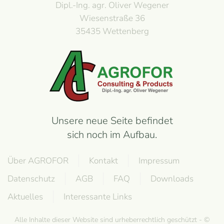
Dipl.-Ing. agr. Oliver Wegener
Wiesenstraße 36
35435 Wettenberg
Unsere neue Seite befindet
sich noch im Aufbau.
Über AGROFOR
Kontakt
Impressum
Datenschutz
AGB
FAQ
Downloads
Aktuelles
Interessante Links
Alle Inhalte dieser Website sind urheberrechtlich geschützt - ©