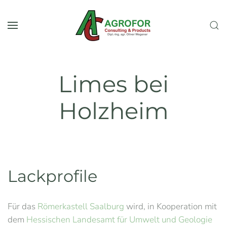
Zum Hauptinhalt springen
Limes bei
Holzheim
Lackprofile
Für das
Römerkastell Saalburg
wird, in Kooperation mit
dem
Hessischen Landesamt für Umwelt und Geologie