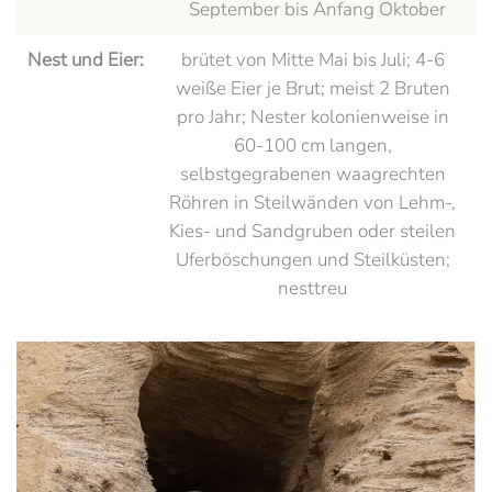
September bis Anfang Oktober
Nest und Eier:
brütet von Mitte Mai bis Juli; 4-6
weiße Eier je Brut; meist 2 Bruten
pro Jahr; Nester kolonienweise in
60-100 cm langen,
selbstgegrabenen waagrechten
Röhren in Steilwänden von Lehm-,
Kies- und Sandgruben oder steilen
Uferböschungen und Steilküsten;
nesttreu