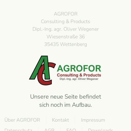
AGROFOR
Consulting & Products
Dipl.-Ing. agr. Oliver Wegener
Wiesenstraße 36
35435 Wettenberg
Unsere neue Seite befindet
sich noch im Aufbau.
Über AGROFOR
Kontakt
Impressum
Datenschutz
AGB
FAQ
Downloads